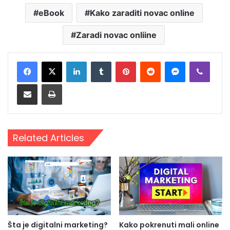
eBook
Kako zaraditi novac online
Zaradi novac onliine
LinkedIn
Tumblr
Pinterest
Reddit
Messenger
Viber
Share via Email
Print
Related Articles
Šta je digitalni marketing?
Kako pokrenuti mali online