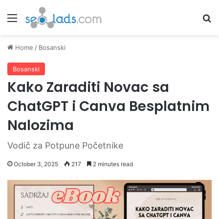
Menu
Se
Home
/
Bosanski
Bosanski
Kako Zaraditi Novac sa
ChatGPT i Canva Besplatnim
Nalozima
Vodič za Potpune Početnike
October 3, 2025
217
2 minutes read