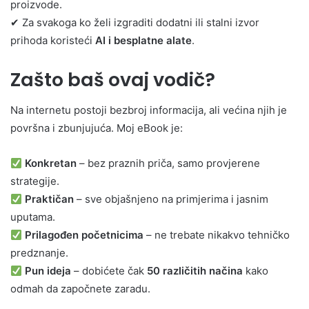
proizvode.
✔ Za svakoga ko želi izgraditi dodatni ili stalni izvor
prihoda koristeći
AI i besplatne alate
.
Zašto baš ovaj vodič?
Na internetu postoji bezbroj informacija, ali većina njih je
površna i zbunjujuća. Moj eBook je:
Konkretan
– bez praznih priča, samo provjerene
strategije.
Praktičan
– sve objašnjeno na primjerima i jasnim
uputama.
Prilagođen početnicima
– ne trebate nikakvo tehničko
predznanje.
Pun ideja
– dobićete čak
50 različitih načina
kako
odmah da započnete zaradu.