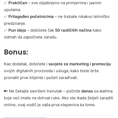
✅
Praktičan
– sve objašnjeno na primjerima i jasnim
uputama.
✅
Prilagođen početnicima
– ne trebate nikakvo tehničko
predznanje.
✅
Pun ideja
– dobićete čak
50 različitih načina
kako
odmah da započnete zaradu.
Bonus:
Kao dodatak, dobićete i
savjete za marketing i promociju
svojih digitalnih proizvoda i usluga, kako biste brže
pronašli prve klijente i počeli zarađivati.
🔑 Ne čekajte savršeni trenutak – počnite
danas
sa alatima
koje već imate na dohvat ruke. Ako ste ikada željeli zaraditi
online, ovaj vodič je vaša prva stepenica ka tome.