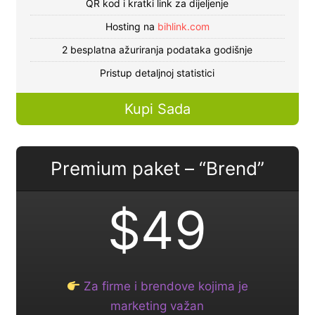
QR kod i kratki link za dijeljenje
Hosting na
bihlink.com
2 besplatna ažuriranja podataka godišnje
Pristup detaljnoj statistici
Kupi Sada
Premium paket – “Brend”
$49
Za firme i brendove kojima je
marketing važan