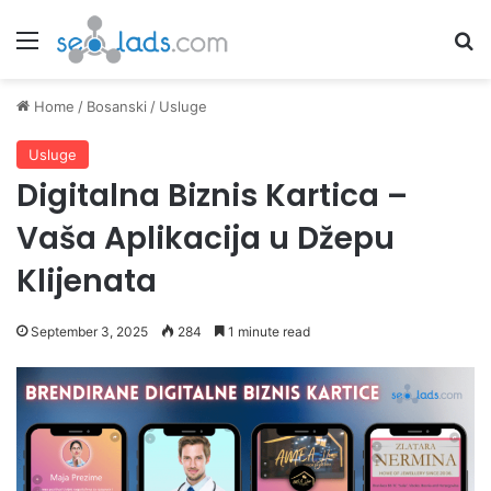
Menu
Se
Home
/
Bosanski
/
Usluge
Usluge
Digitalna Biznis Kartica –
Vaša Aplikacija u Džepu
Klijenata
September 3, 2025
284
1 minute read